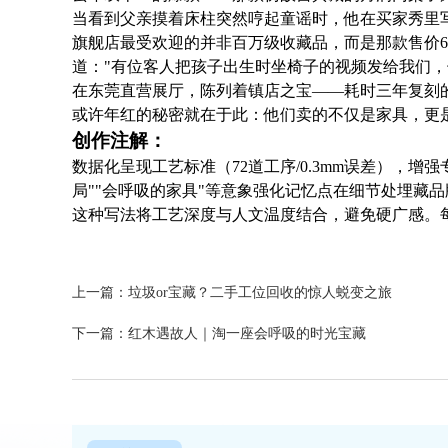
当看到父亲摸着床柱突然哼起童谣时，他在买家秀里写
旗舰店最受欢迎的并非百万级收藏品，而是那款售价6
道："有位客人把孩子出生时坐椅子的视频发给我们，
在东莞直营展厅，陈列着镇店之宝——耗时三年复刻
或许年红的秘密就在于此：他们卖的不仅是家具，更
创作注解：
数据化呈现工艺标准（72道工序/0.3mm误差），
局""会呼吸的家具"等意象强化记忆点在细节处埋藏品
这种写法将工艺深度与人文温度结合，避免硬广感。每
上一篇：垃圾or宝藏？二手工位回收的惊人蜕变之旅
下一篇：红木遇故人｜淘一座会呼吸的时光宝藏