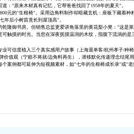
道："原来木材真有记忆，它帮爸爸找回了1958年的夏天"。
800元的"生根椅"。采用边角料制作却暗藏玄机：座板下藏着
七年后小树苗竟长到屋顶高"。
的乾隆御书房。但销售总监更爱讲角落里的黄花梨小凳："这是第
是可触摸的时光。当您在深夜抚摸温润的木纹，指腹下流淌的是
增强专业可信度植入三个真实感用户故事（上海退单客/杭州孝子/
牌价值观（宁赔不将就/边角料再生），潜移默化传递理念结尾用
个案例都可延伸为短视频素材，如"七年的生根椅成长录"或"老