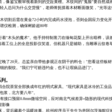
筒，像鉴宝般审视着新到的交趾黄檀。木纹间的"鬼脸"要自然成
轻人总问为什么交货慢"，老师傅抚摸着木材断面微笑，"光等这
木切割后需在黄金72小时内完成药水浸泡，否则会因应力变化开
谱仪检测，确保树龄超80年
进行着"木头的魔术"。他手持特制凿刀在缅甸花梨上开出暗榫，误
指着工位上的全息投影仪笑道。但机器只是辅助，当雕琢云纹卷草
晚了20天。总监亲自带他参观正在阴干的料仓："您看这些板
丝细的裂纹。"我们宁可赔违约金，也不让瑕疵品进门"。
系列。
四合院茶室全部换成年红的明式家具。"现代家具是冰冷的工业品
包浆，北方要八年"。
有接口预留0.8mm微缩空间，应对南北气候差异»隐形的现代科
程影像
床，背后藏着个温暖故事。杭州程序员王先生为患阿尔茨海默症