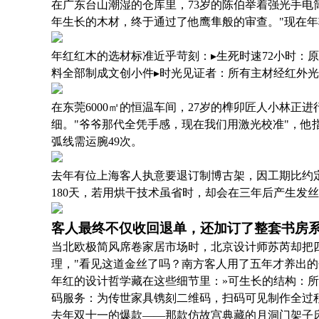
在广东台山潮湿的仓库里，73岁的陈伯举着强光手电
年生长的木材，终于通过了他鹰隼般的审查。"现在年
年红红木的选材标准近乎苛刻：▸生死时速72小时：原
料全部制成文创小件▸时光见证者：所有主材经红外光
在东莞6000㎡的恒温车间，27岁的榫卯匠人小林正
细。"爷爷那代全凭手感，现在我们用激光校准"，他
弧线需运腕49次。
去年有位上海客人执意要退订制博古架，因工期比约定
180天，若用烘干技术虽省时，却会在三年后产生发
客人最终不仅收回退单，还加订了整套书房
当北欧极简风席卷家居市场时，北京设计师苏芮却把
理，"看见这道金丝了吗？南方客人用了五年才养出的
年红的设计哲学藏在这些细节里：»可生长的结构：所
码服务：为传世家具镌刻二维码，扫码可见制作全过
去年双十一的爆款——那款仿故宫典藏的月洞门架子