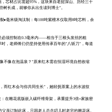
画，芯材占比需超95%，这块来自老挝深山、历经三十
些树长成，就够你从出生读到博士"。
裂▸毫米级淘汰制：每100吨紫檀木仅取用8吨芯料，余
差必须控制在0.3毫米内——相当于三根头发丝的粗
时，老师傅们仍坚持使用传承百年的"八斩刀"，每道
材像不像在泡温泉？"原来红木需在恒湿环境自然收缩
，而红木会与你共同生长"，她轻抚茶案上的水波纹
技：在雕花底版嵌入碳纤维骨架，承重提升3倍»家族密
的父亲订制此床，只因老人总念叨儿时老宅的雕花床。