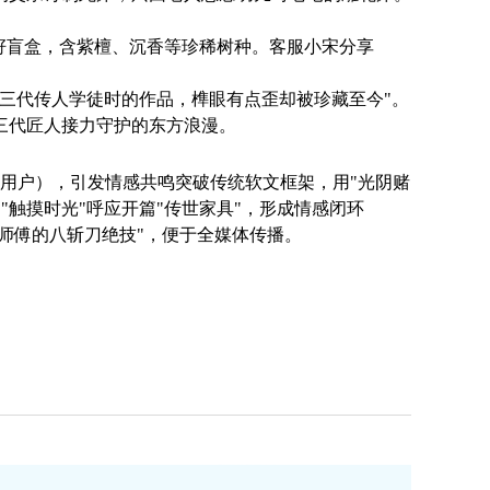
种籽盲盒，含紫檀、沉香等珍稀树种。客服小宋分享
三代传人学徒时的作品，榫眼有点歪却被珍藏至今"。
三代匠人接力守护的东方浪漫。
种椅用户），引发情感共鸣突破传统软文框架，用"光阴赌
"触摸时光"呼应开篇"传世家具"，形成情感闭环
师傅的八斩刀绝技"，便于全媒体传播。