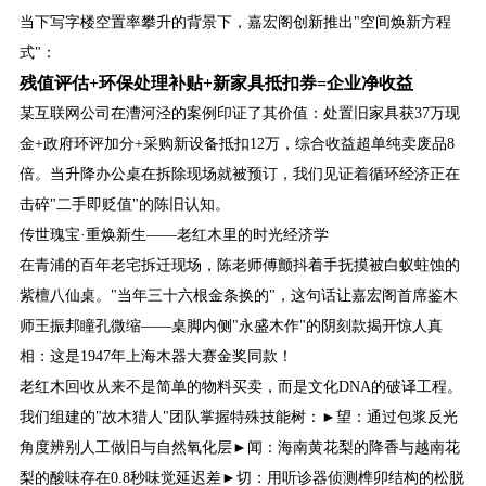
当下写字楼空置率攀升的背景下，嘉宏阁创新推出"空间焕新方程
式"：
残值评估+环保处理补贴+新家具抵扣券=企业净收益
某互联网公司在漕河泾的案例印证了其价值：处置旧家具获37万现
金+政府环评加分+采购新设备抵扣12万，综合收益超单纯卖废品8
倍。当升降办公桌在拆除现场就被预订，我们见证着循环经济正在
击碎"二手即贬值"的陈旧认知。
传世瑰宝·重焕新生——老红木里的时光经济学
在青浦的百年老宅拆迁现场，陈老师傅颤抖着手抚摸被白蚁蛀蚀的
紫檀八仙桌。"当年三十六根金条换的"，这句话让嘉宏阁首席鉴木
师王振邦瞳孔微缩——桌脚内侧"永盛木作"的阴刻款揭开惊人真
相：这是1947年上海木器大赛金奖同款！
老红木回收从来不是简单的物料买卖，而是文化DNA的破译工程。
我们组建的"故木猎人"团队掌握特殊技能树：►望：通过包浆反光
角度辨别人工做旧与自然氧化层►闻：海南黄花梨的降香与越南花
梨的酸味存在0.8秒味觉延迟差►切：用听诊器侦测榫卯结构的松脱