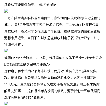
具暗格可能遗留印章、U盘等敏感物
上月在陆家嘴某私募基金案例中，嘉宏阁团队展现出标准化流程的
威力。晨8点身着灰蓝工装的技术组携专用工具进场：防震棉包裹
真皮座椅，激光水平仪检测桌体平衡性，连抽屉滑轨的磨损度都用
游标卡尺记录。当日下午财务总监就收到电子版《资产评估书》，
详细标注着：
德国LAMEX会议桌（2018款）残值率62%人体工学椅气杆安全等级
B类隐藏式线槽盒完整度评级A+
这种庖丁解牛式的评估并非炫技，而是对"诚信立足"的具象化实
践。最终43件办公家具以原始采购价28%成交，比客户预期高出
11.7万元。更关键的是拆除团队在文件柜背板夹层发现三张未拆封
的承兑汇票——这种堪比考古发掘的细致，源于我们十五年代理商
沉淀的家具"解剖学"数据库。