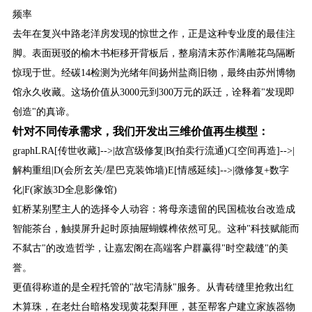
频率
去年在复兴中路老洋房发现的惊世之作，正是这种专业度的最佳注
脚。表面斑驳的榆木书柜移开背板后，整扇清末苏作满雕花鸟隔断
惊现于世。经碳14检测为光绪年间扬州盐商旧物，最终由苏州博物
馆永久收藏。这场价值从3000元到300万元的跃迁，诠释着"发现即
创造"的真谛。
针对不同传承需求，我们开发出三维价值再生模型：
graphLRA[传世收藏]-->|故宫级修复|B(拍卖行流通)C[空间再造]-->|
解构重组|D(会所玄关/星巴克装饰墙)E[情感延续]-->|微修复+数字
化|F(家族3D全息影像馆)
虹桥某别墅主人的选择令人动容：将母亲遗留的民国梳妆台改造成
智能茶台，触摸屏升起时原抽屉蝴蝶榫依然可见。这种"科技赋能而
不弑古"的改造哲学，让嘉宏阁在高端客户群赢得"时空裁缝"的美
誉。
更值得称道的是全程托管的"故宅清脉"服务。从青砖缝里抢救出红
木算珠，在老灶台暗格发现黄花梨拜匣，甚至帮客户建立家族器物