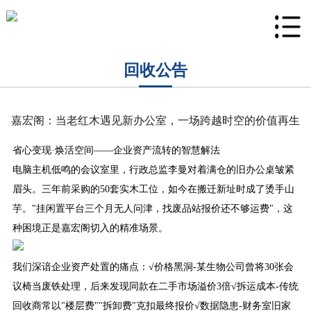
回收公告
嘉宏阁：当老红木遇见新办公室，一场跨越时空的价值再生
省心变现·焕活空间——企业资产流转的智慧解法
电脑主机低鸣的会议室里，行政总监李曼对着满仓的旧办公桌皱紧
眉头。三年前采购的50套实木工位，如今在搬迁新址时成了烫手山
芋。"挂闲置平台三个月无人问津，找废品站报价还不够运费"，这
种困境正是嘉宏阁切入的精准场景。
我们深谙企业资产处置的痛点：√价格黑洞-某生物公司曾将30张会
议椅当废铁处理，后来发现同款在二手市场溢价3倍√拆运成本-传统
回收商常以"楼层费""拆卸费"克扣最终报价√数据隐患-财务室旧家