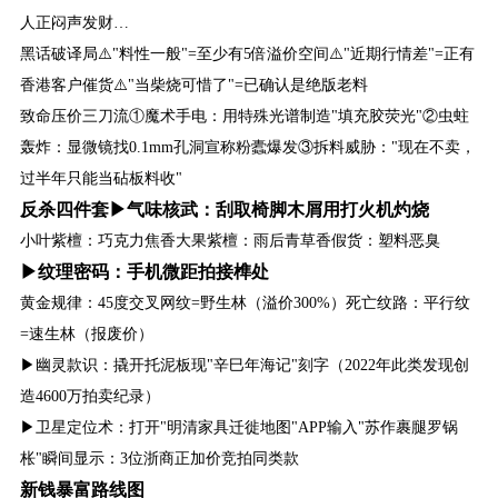
人正闷声发财…
黑话破译局⚠️"料性一般"=至少有5倍溢价空间⚠️"近期行情差"=正有
香港客户催货⚠️"当柴烧可惜了"=已确认是绝版老料
致命压价三刀流①魔术手电：用特殊光谱制造"填充胶荧光"②虫蛀
轰炸：显微镜找0.1mm孔洞宣称粉蠹爆发③拆料威胁："现在不卖，
过半年只能当砧板料收"
反杀四件套▶气味核武：刮取椅脚木屑用打火机灼烧
小叶紫檀：巧克力焦香大果紫檀：雨后青草香假货：塑料恶臭
▶纹理密码：手机微距拍接榫处
黄金规律：45度交叉网纹=野生林（溢价300%）死亡纹路：平行纹
=速生林（报废价）
▶幽灵款识：撬开托泥板现"辛巳年海记"刻字（2022年此类发现创
造4600万拍卖纪录）
▶卫星定位术：打开"明清家具迁徙地图"APP输入"苏作裹腿罗锅
枨"瞬间显示：3位浙商正加价竞拍同类款
新钱暴富路线图