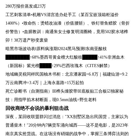
280万报价蒸发成23万
工艺刺客清单•机雕VS清宫造办处手工（某百宝嵌顶箱柜溢价
1400%）•致命伤：烫蜡改油漆（价值腰斩）、铁钉替鱼鳔胶（骨折
价警告）•血腥教训：南通朱女士修复明清圈椅，竟用502胶水堵榫
卯！38万遗产秒变废柴
暗黑市场波动表‖原料疯涨期‖2024黑马预测‖东南亚酸枝
████████↑68%墨西哥黄金檀大红酸枝█████↑41%非洲血木
（新国标）紫光檀████↑29%巴西玫瑰木（CITES解禁）
地域幽灵税同样民国柚木书柜：北京潘家园=6.8万｜福建仙游=9.2
万云南腾冲=3.4万｜上海永嘉路=15万起拍
死亡诊断书（自测指南）☒榫头缠胶带☒底板贴三合板☑独家秘
技：用指甲掐木材断面，现0.5mm油线=野生老料
回收商绝不会说的暴利狙击战
深夜，某回收联盟群闪过消息："XX别墅区急出民国货，主家以为
普通柴木！"20分钟内7辆货车涌向城西——这不是电影，是2023年
南京真实抢货战。在这场没有硝烟的战争中，掌握三条博弈法则的