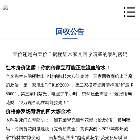
回收公告
天价还是白菜价？揭秘红木家具回收暗藏的暴利密码
红木身价迷雾：你的传家宝可能正在流血缩水！
当李先生在阁楼翻出尘封的酸枝木八仙桌时，三家回收商给出了魔
幻差价：第一家甩出"打包价2000"，第二家摸着桌脚暗榫沉吟"最多
8000"，第三家用紫光手电照了半小时，突然压低声音："这张缅甸
花梨…12万现金现在就能拉走！"
价格修罗场背后的四大炼金术
木种生死门血亏陷阱：非洲花梨冒充缅甸花梨（价差8倍）暴利密
码：海南黄花梨鬼脸纹（克价超黄金）真实案例：2023年苏州藏
家"棺材本"惊变记——当紫光灯照出"越南黄花梨"荧光反应瞬间，