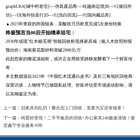
graphLRA[城中村老宅]<--伪装废品商-->B[越南边境]B-->C[做旧作
坊]-->D[海外拍卖行]D-->E[洗白回流]-->F[国内藏品库]
▲2023年查获的跨国链条，某酸枝万历柜竟完成5次身份转换
终极预言当00后开始继承祖宅：
2030年或现"红木赎买潮"智能回收柜现身家具城（输入木纹照秒报
预估价）海南黄花梨碎料突破2000元/斤
此刻您家的雕花顶箱柜，或许正在黑暗里静静发酵着下一个财富传
奇…
本文数据源自2023年《中国红木流通白皮书》及长三角地区回收商
深度访谈，人物情节已做隐私处理。价值评估受市场波动影响，请
以实物鉴定为准。
上一篇：
旧家具别乱扔！聚合宏上门回收，变废为宝还有钱拿！
下一篇：
闲置秒变现！二手平板高价回收+办公家具24h极速清场｜俊
宏鑫宁专业服务10年