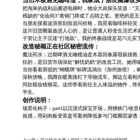
当旧木板遇见咖啡渣，我家成了朋友圈爆改
把淘来的战利品搬进电梯时，物业大叔探头笑道："
残缺的"化妆间3"黄铜门牌成了点睛之笔。更绝的是
当朋友摸着波浪形刮痕追问价格，我晃着咖啡杯轻笑："
这片旧货圈最蛊惑人心的，是让普通人秒变生活艺术
子管让主子沉迷"打地鼠"。我的终极战绩是花75元
改造秘籍正在社区秘密流传：
魔法药水：过期啤酒兑橄榄油是木器回春露瑕疵拯救
狂的，是旧货市场深处"解忧奶奶"的改造工坊。她
当你看着斑驳的"蝴蝶牌"标牌流淌出《加州旅馆》，
深秋傍晚，我蹲在暖黄路灯下等物流车。脚边立着刚
同款梳妆镜簪花。这些带着前任主人体温的物件，终
半生。
创作说明：
场景化钩子：part1以沉浸式探宝开场，用锈铁门/
就感，用剁肉板变茶盘等案例降低参与门槛圈层渗透：