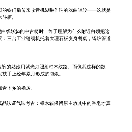
斑的铁门后传来收音机滋啦作响的戏曲唱段——这就是
木斗柜。
这把曲线妖娆的中古椅时，终于理解为什么附近白领把这
景：三台工业缝纫机托着大理石板变身餐桌，锅炉管道
装裤的姑娘用紫光灯照射柚木纹路。而像我这样的散
发扶手上经年累月形成的包浆。
知青下乡的婚房。
厂真品认证气味考古：樟木箱保留原主放其中的香皂才算