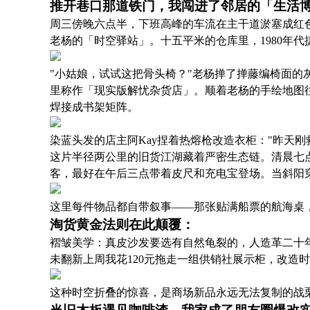
推开巷口那道铁门，我闯进了邻居的「生活
周三傍晚六点半，下班高峰的车流在主干道淤塞成红
老杨的「时空驿站」。十五平米的仓库里，1980年代
"小姑娘，试试这把骨头椅？"老杨掸了掸藤编椅面的
里称作「现实版解忧杂货店」。顺着老杨的手绘地图
焊接成书架矩阵。
染蓝头发的店主阿Kay捏着热熔枪改造衣柜："昨天
这片半径两公里的旧货江湖藏着严密生态链。清晨七
客，最好在午后三点带着皮尺和充电宝登场。当斜阳
这里每件物品都自带叙事——那张贴满船票的航海桌
淘货黄金法则在此颠覆：
褶皱美学：真皮沙发要选有自然龟裂的，人造革二十年
未翻新上周我花120元拖走一组供销社展示柜，改造时
这种时空折叠的惊喜，是商场新品永远无法复制的战