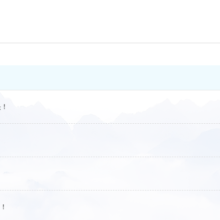
头！
%！