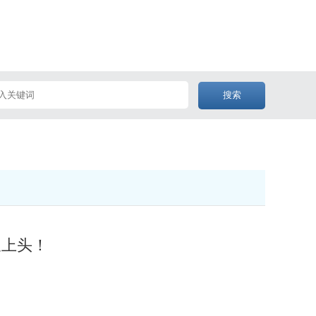
搜索
又上头！