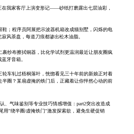
正在我家客厅上演变形记——砂纸打磨露出七层油彩，
跟鞋；程序员阿展把示波器机箱改成猫别墅，闪烁的电
侘寂风茶盘，每道刀痕都渗出松木油脂。
仁裹纱布擦拭铜器，比化学试剂更温润最近让朋友圈疯
成蓝牙音箱。
三轮车轧过梧桐落叶，恍惚看见三十年前的新娘正对着
走半圈？某扇虚掩的铁门后，正藏着让你怦然心动的前
认、气味鉴别等专业技巧情感增值：part2突出改造成
用"绕半圈/虚掩铁门"激发探索欲，避免生硬促销