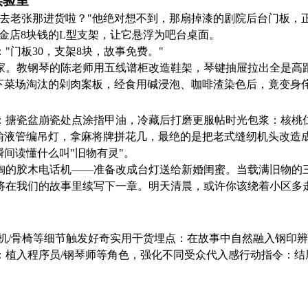
实验室
又去老张那进货啦？"他绝对想不到，那扇掉漆的剧院后台门板，
五金店8块钱的L型支架，让它悬浮为吧台桌面。
门板30，支架8块，故事免费。"
家。教钢琴的陈老师用五线谱柜改造鞋架，琴键抽屉拉出全是高
买下菜场淘汰的剁肉案板，经食用碱浸泡、咖啡渣染色后，竟变身
：搪瓷盆崩瓷处点涂指甲油，冷藏后打磨更服帖时光包浆：核桃
用输液管编吊灯，拿麻将牌拼花几，最绝的是把老式缝纫机头改造
瞬间读懂什么叫"旧物有灵"。
淘的胶木电话机——准备改成台灯送给新婚闺蜜。当载满旧物的
将在我们的故事里续写下一章。明天清晨，或许你该绕着小区多
收音机/骨椅等细节触发好奇实用干货埋点：在故事中自然融入钢印辨
植入程序员/钢琴师等角色，强化不同受众代入感行动指令：结尾