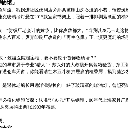
博物馆」
色河流。我拐进社区便利店旁那条被爬山虎吞没的小巷，锈迹斑
捷克玻璃吊灯悬在2015款宜家书架上，照着一排排剥落漆面的柚
灰，"纺织厂老会计的嫁妆，比你岁数都大。"当我以28元带走
往东八百米，废弃印刷厂改造的「再生仓库」正上演更魔幻的场
刚救下这组医院档案柜，要不要改个首饰收纳墙？"
点的早市属于专业"猎人"：戴头灯的大叔撬开集装箱验货，穿工
穿透仓库天窗，你能看清红木五斗橱抽屉底的檀香屑，摸到藤沙
，是退休老船长用远洋津贴换的；缺了玻璃罩的煤油灯，曾照亮
必粉化钢印侦探：认准"沪A-71"开头钢印，80年代上海家具
从夹层抖出两张1983年布票。
栗。