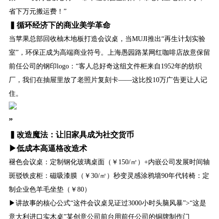
省下万元搬运费！”
▍循环经济下的商业美学革命
当苹果总部回收柚木地板打造会议桌，当MUJI推出“再生计划实验
室”，环保正成为高端商业符号。上海愚园路某网红咖啡店故意保留
前任公司的钢印logo：“客人总好奇这组文件柜来自1952年的纺织
厂，我们在抽屉里放了老照片复刻卡——这比投10万广告更让人记
住。
”
▍改造魔法：让旧家具成为社交货币
▶低成本高逼格改造术
褪色会议桌：定制钢化玻璃桌面（￥150/㎡）+内嵌公司发展时间轴
斑驳铁皮柜：磁吸漆膜（￥30/㎡）秒变灵感涂鸦墙90年代转椅：定
制企业色羊毛坐垫（￥80）
▶讲故事的核心公式“这件会议桌见证过3000小时头脑风暴”>“这是
意大利进口实木桌”某创意公司前台用前任公司的铜牌制作门