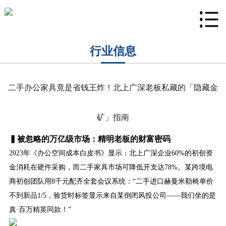
行业信息
二手办公家具竟是省钱王炸！北上广深老板私藏的「隐藏金
矿」指南
▍被忽略的万亿级市场：精明老板的财富密码
2023年《办公空间成本白皮书》显示：北上广深企业60%的初创资
金消耗在硬件采购，而二手家具市场可降低开支达78%。某跨境电
商初创团队用8千元配齐全套会议系统：“二手进口赫曼米勒椅单价
不到新品1/5，验货时标签显示来自某倒闭风投公司——我们坐的是
真·百万精英同款！”