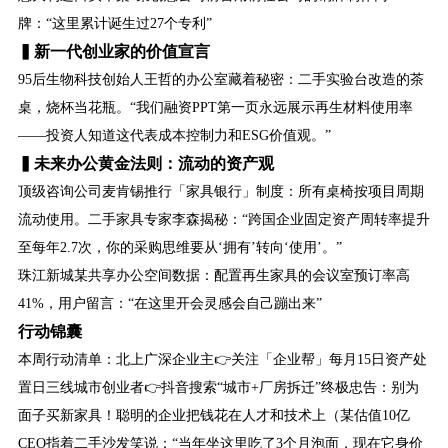
牌：“这里累计诞生过27个专利”
▍新一代创业家的价值宣言
95后生物科技创始人王哲的办公室藏着秘密：二手实验台改造的茶
桌，烧杯当花瓶。“我们融资PPT第一页永远展示再生材料使用率
——投资人知道这代表成本控制力和ESG价值观。”
▍未来办公黄金法则：流动的资产观
顶级咨询公司麦肯锡推行「家具银行」制度：所有桌椅按项目周期
流动使用。二手家具专家李森揭秘：“跨国企业固定资产周转率提升
至每年2.7次，你的采购思维要从‘拥有’转向‘使用’。”
珠江新城某共享办公空间数据：配置再生家具的会议室预订率高
41%，用户留言：“在这里开会灵感会自己蹦出来”
行动锦囊
本周行动清单：北上广深企业主👉关注「企业帮」每月15日资产处
置日三线城市创业者👉抖音搜索“城市+厂房拆迁”终极忠告：别为
面子买新家具！聪明的企业把钱花在人才和技术上（某估值10亿
CEO指着二手沙发笑说：“当年坐这里吃了3个月泡面，现在它身价