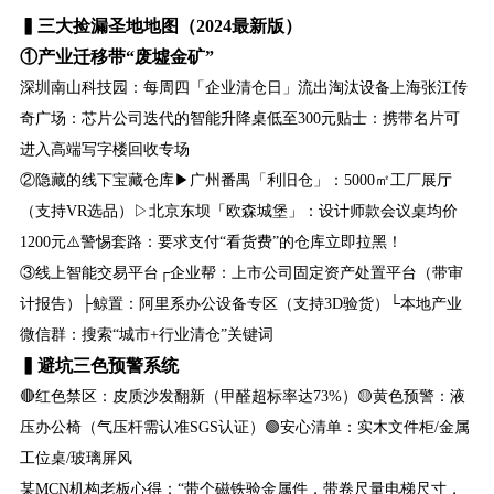
▍三大捡漏圣地地图（2024最新版）
①产业迁移带“废墟金矿”
深圳南山科技园：每周四「企业清仓日」流出淘汰设备上海张江传
奇广场：芯片公司迭代的智能升降桌低至300元贴士：携带名片可
进入高端写字楼回收专场
②隐藏的线下宝藏仓库▶广州番禺「利旧仓」：5000㎡工厂展厅
（支持VR选品）▷北京东坝「欧森城堡」：设计师款会议桌均价
1200元⚠️警惕套路：要求支付“看货费”的仓库立即拉黑！
③线上智能交易平台┌企业帮：上市公司固定资产处置平台（带审
计报告）├鲸置：阿里系办公设备专区（支持3D验货）└本地产业
微信群：搜索“城市+行业清仓”关键词
▍避坑三色预警系统
🔴红色禁区：皮质沙发翻新（甲醛超标率达73%）🟡黄色预警：液
压办公椅（气压杆需认准SGS认证）🟢安心清单：实木文件柜/金属
工位桌/玻璃屏风
某MCN机构老板心得：“带个磁铁验金属件，带卷尺量电梯尺寸，