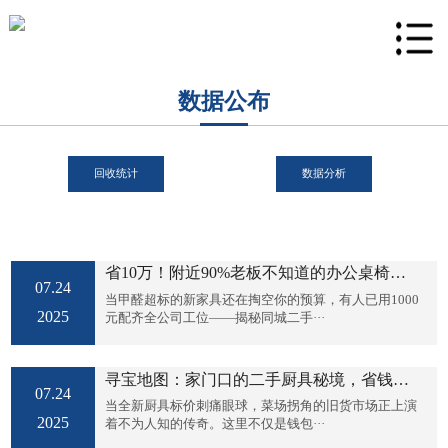
数据公布
回收统计
数据分析
省10万！附近90%老板不知道的办公桌椅捡
07.24
漏秘籍
当甲醛超标的新家具还在掏空你的预算，有人已用1000
2025
元配齐全公司工位——揭秘同城二手···
寻宝地图：家门口的二手厨具秘境，省钱又
07.24
环保的烹饪革命！
当全新厨具标价刺痛眼球，菜场拐角的旧货市场正上演
2025
着不为人知的传奇。这里不仅是钱包···