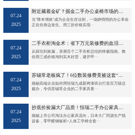
附近藏着金矿？掘金二手办公桌椅市场的省
07.24
钱升级术
当"降本增效"成为企业生存法则，一场静悄悄的办公革命
2025
正在你身边发生。用三折价格实现···
二手衣柜淘金术：省下万元装修费的血泪实
07.24
战攻略
从踩坑到捡漏，亲测百个二手衣柜总结的终极指南。教
2025
你用三成价格淘到实木好货，避开甲···
苏锡常老板疯了！6位数装修费竟被这套“二
07.24
手神器”省下
揭秘高端企业如何用恒瑞九成新烤漆班台打造百万级总
2025
裁办，专供苏锡常企业的二手家具黄···
抄底价捡漏大厂品质！恒瑞二手办公家具清
07.24
仓：员工位+储物柜全套一折起，闪电发全国
揭秘上市公司淘汰办公家具流向，日本大厂同源生产线
2025
设备，零甲醛钢板柜+人体工学椅全套···