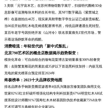
3.美联「元宇宙木艺」在苏州博物馆数字展厅，扫描明代圈椅3D全
息影像可追溯每块木料的生长年轮。其NFT数字藏品《紫禁城之
榫》在嘉德拍出46万，现实家具附带数字孪生认证已成新贵标配。
当00后开始用红木电竞椅搭配赛博书房，传统品牌遭遇生死转型。
某百年老字号因拒绝开发《山河令》联名茶案痛失Z世代市场，警
示着这场静默革命的残酷。
消费暗流：年轻世代的「新中式叛乱」
北京798艺术区的概念店数据揭示趋势裂变：
模块化革命：可自由组合的缅甸花梨博古架销量暴涨300%轻奢突
围：去除繁复雕花的简素款成35岁以下首选黑科技加持：内嵌无线
充电的紫光檀茶台预定排至2024年
终极榜单：2023十大品牌权势地图
排名品牌杀手锏新贵圈层渗透率4伍氏兴隆故宫修复团队御用文化
世家82%5红古轩碳纤维强化结构专利科技新贵67%6明堂红木AR试
摆系统设计师圈91%7国寿红木木材基因防伪技术收藏家75%8永华
艺术可调节古典椅年轻企业家58%