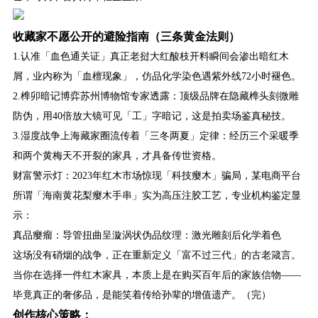
收藏家不愿公开的避险指南（三条黄金法则）
1.认准「血色通关证」真正老挝大红酸枝开料瞬间会渗出暗红木
屑，业内称为「血檀现象」，仿品化学染色遇紫外线72小时褪色。
2.榫卯暗记博弈苏州博物馆专家透露：顶级品牌在隐藏榫头刻微雕
防伪，用40倍放大镜可见「工」字暗记，这是拍卖场鉴真秘技。
3.湿度战争上海藏家圈流传着「三冬两夏」定律：经历三个采暖季
和两个黄梅天不开裂的家具，才具备传世资格。
财富警示灯：2023年红木市场惊现「科技瘿木」骗局，某电商平台
所谓「海南黄花梨瘿木手串」实为高压注胶工艺，专业机构鉴定显
示：
真品瘿瘤：导管扭曲呈漩涡状伪品纹理：激光雕刻后化学着色
这场没有硝烟的战争，正在重新定义「富不过三代」的古老箴言。
当你在选择一件红木家具，本质上是在购买百年后的家族信物——
毕竟真正的奢侈品，是能笑着传给孙辈的增值遗产。（完）
创作核心策略：