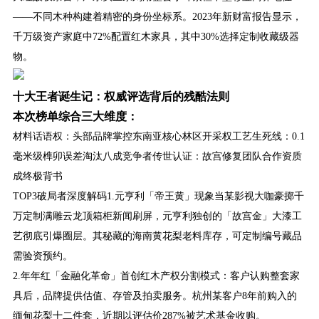
——不同木种构建着精密的身份坐标系。2023年新财富报告显示，
千万级资产家庭中72%配置红木家具，其中30%选择定制收藏级器
物。
十大王者诞生记：权威评选背后的残酷法则
本次榜单综合三大维度：
材料话语权：头部品牌掌控东南亚核心林区开采权工艺生死线：0.1
毫米级榫卯误差淘汰八成竞争者传世认证：故宫修复团队合作资质
成终极背书
TOP3破局者深度解码1.元亨利「帝王黄」现象当某影视大咖豪掷千
万定制满雕云龙顶箱柜新闻刷屏，元亨利独创的「故宫金」大漆工
艺彻底引爆圈层。其秘藏的海南黄花梨老料库存，可定制编号藏品
需验资预约。
2.年年红「金融化革命」首创红木产权分割模式：客户认购整套家
具后，品牌提供估值、存管及拍卖服务。杭州某客户8年前购入的
缅甸花梨十二件套，近期以评估价287%被艺术基金收购。