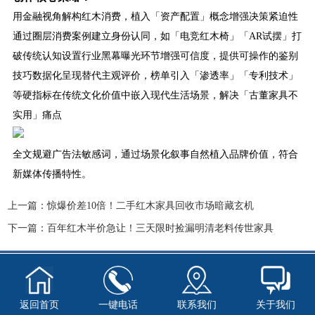
用金融视角解构红木消费，植入「资产配置」概念增强决策紧迫性
通过圈层消费案例建立身份认同，如「电竞红木椅」「AR试摆」打
破传统认知设置行业黑幕曝光环节增强可信度，提供可操作的鉴别
技巧数据化呈现替代主观评价，榜单引入「渗透率」「专利技术」
等硬指标在传统文化价值中嵌入现代生活场景，解决「古董家具不
实用」痛点
全文规避广告法敏感词，通过场景化叙事自然植入品牌价值，符合
新媒体传播特性。
上一篇：
惊爆价差10倍！二手红木家具回收市场暗藏玄机
下一篇：
百年红木半价急让！三天限时捡漏明清老料传世家具
返回首页
一键电话
联系我们
关于我们