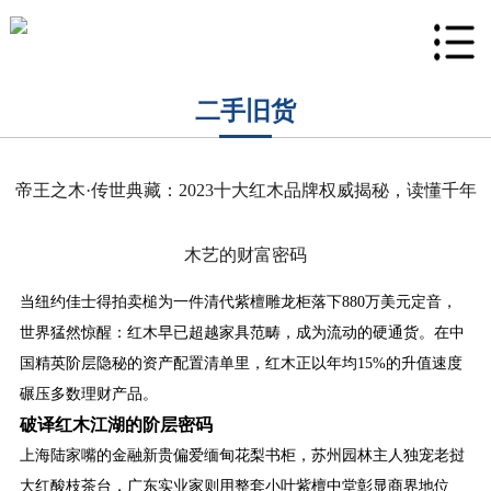
二手旧货
帝王之木·传世典藏：2023十大红木品牌权威揭秘，读懂千年
木艺的财富密码
当纽约佳士得拍卖槌为一件清代紫檀雕龙柜落下880万美元定音，
世界猛然惊醒：红木早已超越家具范畴，成为流动的硬通货。在中
国精英阶层隐秘的资产配置清单里，红木正以年均15%的升值速度
碾压多数理财产品。
破译红木江湖的阶层密码
上海陆家嘴的金融新贵偏爱缅甸花梨书柜，苏州园林主人独宠老挝
大红酸枝茶台，广东实业家则用整套小叶紫檀中堂彰显商界地位